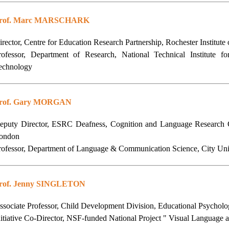
rof. Marc MARSCHARK
irector, Centre for Education Research Partnership, Rochester Institut
rofessor, Department of Research, National Technical Institute fo
echnology
rof. Gary MORGAN
eputy Director, ESRC Deafness, Cognition and Language Research 
ondon
rofessor, Department of Language & Communication Science, City Uni
rof. Jenny SINGLETON
ssociate Professor, Child Development Division, Educational Psychology
nitiative Co-Director, NSF-funded National Project " Visual Language 