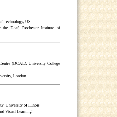
e of Technology, US
r the Deaf, Rochester Institute of
Centre (DCAL), University College
versity, London
, University of Illinois
and Visual Learning"