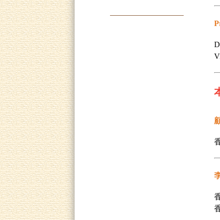
P
D
V