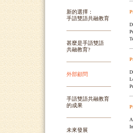
新的選擇：
P
手語雙語共融教育
D
P
T
甚麼是手語雙語
共融教育?
P
D
外部顧問
L
P
手語雙語共融教育
的成果
P
A
I
未來發展