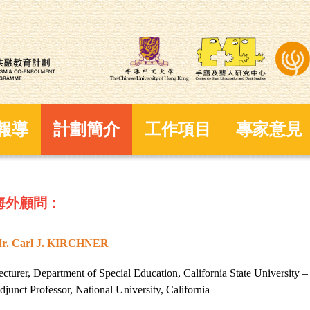
報導
計劃簡介
工作項目
專家意見
海外顧問：
r. Carl J. KIRCHNER
ecturer, Department of Special Education, California State University –
djunct Professor, National University, California