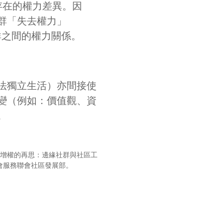
間存在的權力差異。因
群「失去權力」
社群之間的權力關係。
法獨立生活）亦間接使
變（例如：價值觀、資
。
) 《增權的再思：邊緣社群與社區工
社會服務聯會社區發展部。