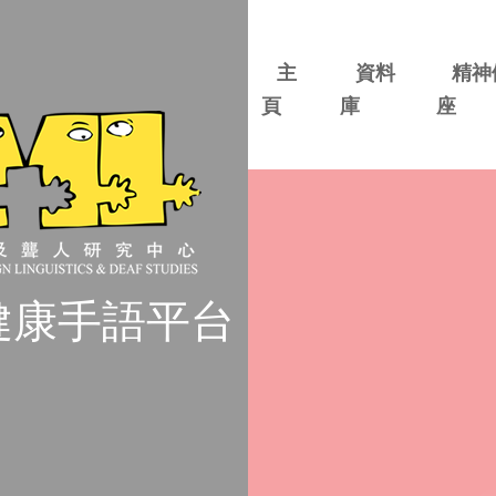
主
資料
精神
頁
庫
座
健康手語平台