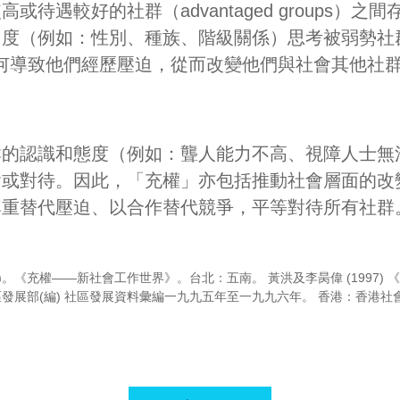
或待遇較好的社群（advantaged groups）之
角度（例如：性別、種族、階級關係）思考被弱勢社
ed）如何導致他們經歷壓迫，從而改變他們與社會其他
群的認識和態度（例如：聾人能力不高、視障人士無
會或對待。因此，「充權」亦包括推動社會層面的改
尊重替代壓迫、以合作替代競爭，平等對待所有社群
3)。《充權——新社會工作世界》。台北：五南。 黃洪及李昺偉 (1997
發展部(編) 社區發展資料彙編一九九五年至一九九六年。 香港：香港