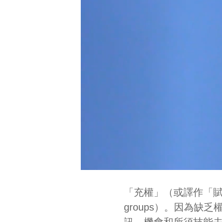
「充權」（或譯作「賦能
groups）。因為
訊、機會和所須技能